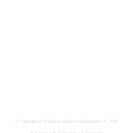
© Copyright by Schafberg-Meckerer Schafhausen e.V., 2018
✉
Kontakt
|| ★ Datenschutz || §
Impressum